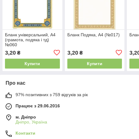
Бланк універсальний, А4
Бланк Подяка, А4 (№017)
Блан
(грамота, подяка і тд)
№060
3,20
3,20
3,2
₴
₴
Купити
Купити
Про нас
97% позитивних з 759 відгуків за рік
Працює з 29.06.2016
м. Дніпро
Дніпро, Україна
Контакти