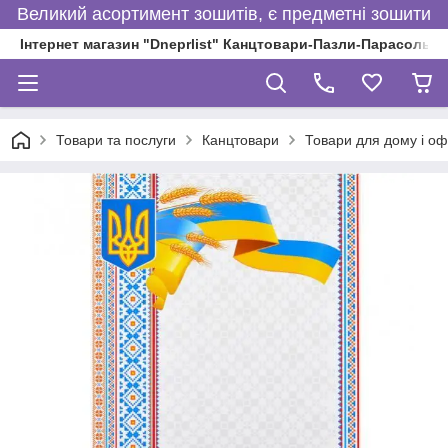
Великий асортимент зошитів, є предметні зошити
Інтернет магазин "Dneprlist" Канцтовари-Пазли-Парасольки
Товари та послуги
Канцтовари
Товари для дому і оф