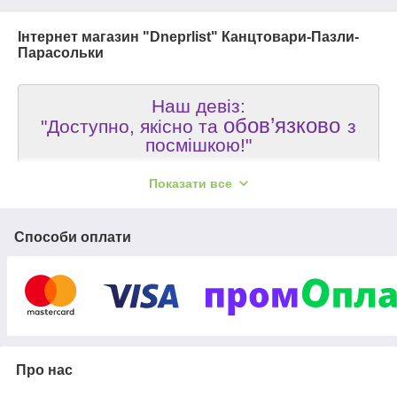
Інтернет магазин "Dneprlist" Канцтовари-Пазли-
Парасольки
Наш девіз:
обов’язково
"Доступно, якісно та
з
посмішкою!"
Переваги роботи з НАМИ:
Показати все
Способи оплати
Про нас
100% позитивні
Відгуки наших