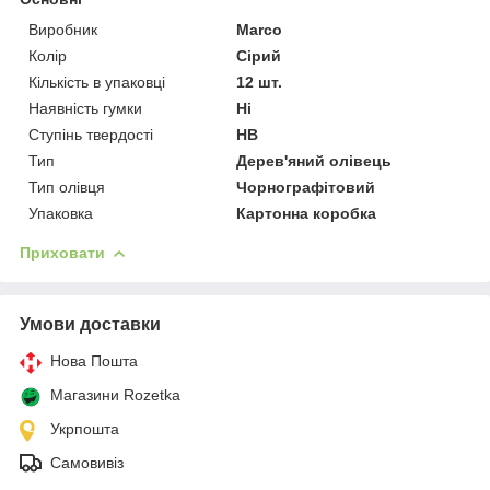
Виробник
Marco
Колір
Сірий
Кількість в упаковці
12 шт.
Наявність гумки
Ні
Ступінь твердості
НВ
Тип
Дерев'яний олівець
Тип олівця
Чорнографітовий
Упаковка
Картонна коробка
Приховати
Умови доставки
Нова Пошта
Магазини Rozetka
Укрпошта
Самовивіз