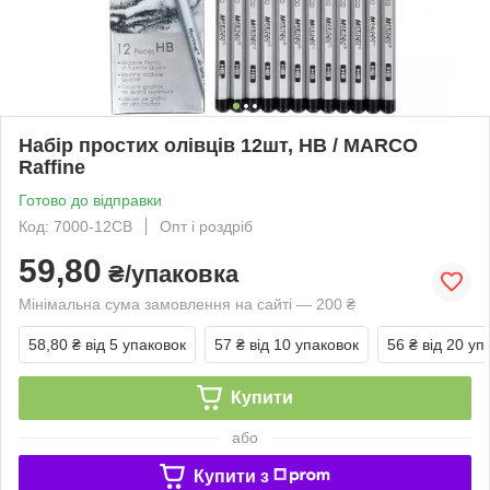
Набір простих олівців 12шт, НВ / MARCO
Raffine
Готово до відправки
Код: 7000-12СВ
Опт і роздріб
59,80
₴/упаковка
Мінімальна сума замовлення на сайті — 200 ₴
58,80 ₴
від 5 упаковок
57 ₴
від 10 упаковок
56 ₴
від 20 уп
Купити
або
Купити з