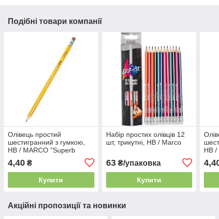
Подібні товари компанії
Олівець простий
Набір простих олівців 12
Олів
шестигранний з гумкою,
шт, трикутні, НВ / Marco
шест
HB / MARCO "Superb
HB 
Writer"
4,40
63
4,4
₴
₴/упаковка
Купити
Купити
Акційні пропозиції та новинки