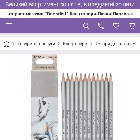
Великий асортимент зошитів, є предметні зошити
Інтернет магазин "Dneprlist" Канцтовари-Пазли-Парасольки
Товари та послуги
Канцтовари
Товари для школярів і