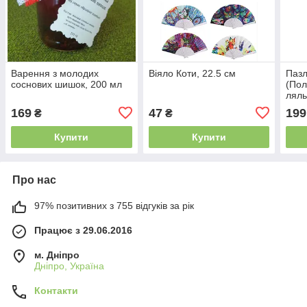
Варення з молодих
Віяло Коти, 22.5 см
Пазл
соснових шишок, 200 мл
(Пол
ляль
зага
169
47
199
₴
₴
Купити
Купити
Про нас
97% позитивних з 755 відгуків за рік
Працює з 29.06.2016
м. Дніпро
Дніпро, Україна
Контакти