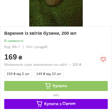
Варення із квітів бузини, 200 мл
В наявності
Код: ВА-7
Опт і роздріб
169
₴
Мінімальна сума замовлення на сайті — 200 ₴
159 ₴
від 5 шт.
149 ₴
від 10 шт.
Купити
або
Купити з