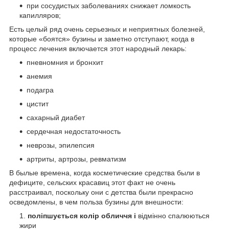
при сосудистых заболеваниях снижает ломкость
капилляров;
Есть целый ряд очень серьезных и неприятных болезней,
которые «боятся» бузины и заметно отступают, когда в
процесс лечения включается этот народный лекарь:
пневномния и бронхит
анемия
подагра
цистит
сахарный диабет
сердечная недостаточность
неврозы, эпилепсия
артриты, артрозы, ревматизм
В былые времена, когда косметические средства были в
дефиците, сельских красавиц этот факт не очень
расстраивал, поскольку они с детства были прекрасно
осведомлены, в чем польза бузины для внешности:
поліпшується колір обличчя і
відмінно спалюються
жири