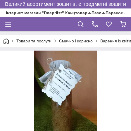
Великий асортимент зошитів, є предметні зошити
Інтернет магазин "Dneprlist" Канцтовари-Пазли-Парасольки
Товари та послуги
Смачно і корисно
Варення із квіті