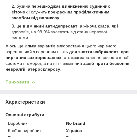
бузина
перешкоджає виникненню судинних
сіточок
і служить прекрасним
профілактичним
засобом від варикозу
це
відмінний антидепресант
, а жіноча краса, як і
здоров'я, на 99,9% залежать від стану нервової
системи.
А ось ще кілька варіантів використання цього чарівного
варення: чай з варенням п'ють
для зняття набряклості при
ниркових захворюваннях
, а також запалення сечостатевої
системи і геморої, а на ніч - відмінний
засіб проти безсоння,
невралгії, атеросклерозу
.
Приховати
Характеристики
Основні атрибути
Виробник
No brand
Країна виробник
Україна