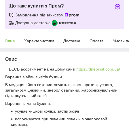
Що таке купити з Пром?
Замовлення під захистом
Доступна доставка
Опис
Характеристики
Доставка
Оплата
Умови п
Опис
ВЕСЬ асортимент на нашому сайті
https://dneprlist.com.ua/
Варення з айви з квітів бузини
В медицині його використовують в якості противірусного,
загальнозміцнюючий, знеболювальний, жарознижувальний і
відхаркувальний засіб.
Варення із квітів бузини:
усуває кишкові коліки, застій жовчі
используется при лечении почек и мочеполовой
системы;