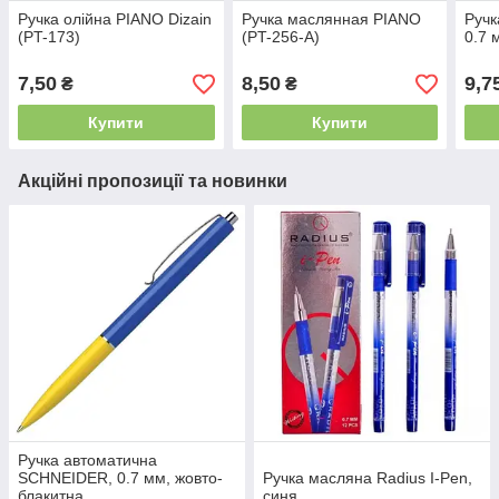
Ручка олійна PIANO Dizain
Ручка маслянная PIANO
Ручк
(PT-173)
(PT-256-А)
0.7 
7,50
8,50
9,7
₴
₴
Купити
Купити
Акційні пропозиції та новинки
Ручка автоматична
SCHNEIDER, 0.7 мм, жовто-
Ручка масляна Radius I-Pen,
блакитна
синя