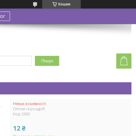
Кошик
ог
Пошук
Немає в наявності
Оптом і в роздріб
Код:
2005
12 ₴