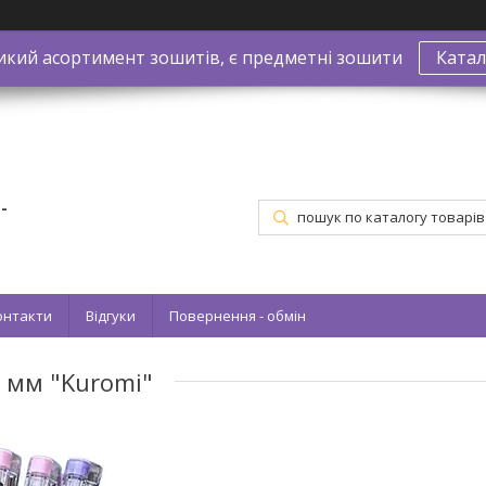
икий асортимент зошитів, є предметні зошити
Катал
-
онтакти
Відгуки
Повернення - обмін
8 мм "Kuromi"