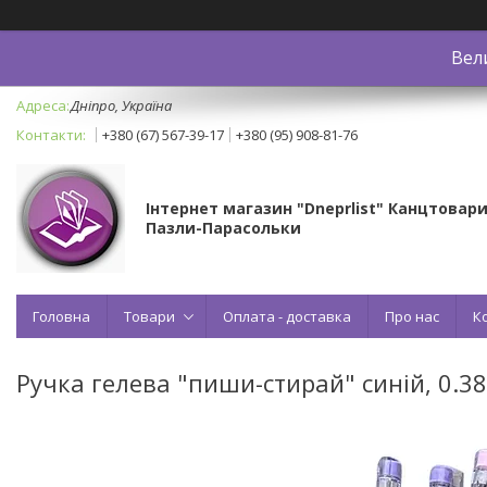
Вел
Дніпро, Україна
+380 (67) 567-39-17
+380 (95) 908-81-76
Інтернет магазин "Dneprlist" Канцтовари
Пазли-Парасольки
Головна
Товари
Оплата - доставка
Про нас
К
Ручка гелева "пиши-стирай" синій, 0.3