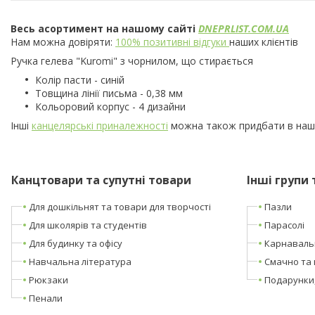
Весь асортимент на нашому сайті
DNEPRLIST.COM.UA
Нам можна довіряти:
100% позитивні відгуки
наших клієнтів
Ручка гелева
"
Kuromi
"
з чорнилом, що стирається
Колір пасти - синій
Товщина лінії письма - 0,38 мм
Кольоровий корпус - 4 дизайни
Інші
канцелярські приналежності
можна також придбати в наш
Канцтовари та супутні товари
Інші групи 
Для дошкільнят та товари для творчості
Пазли
Для школярів та студентів
Парасолі
Для будинку та офісу
Карнаваль
Навчальна література
Смачно та 
Рюкзаки
Подарунки
Пенали