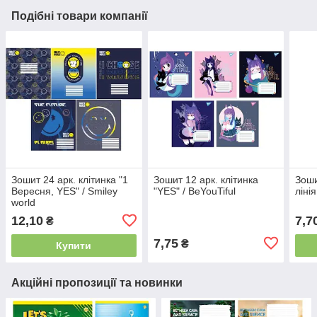
Подібні товари компанії
Зошит 24 арк. клітинка "1
Зошит 12 арк. клітинка
Зоши
Вересня, YES" / Smiley
"YES" / BeYouTiful
ліні
world
12,10
7,7
₴
7,75
₴
Купити
Акційні пропозиції та новинки