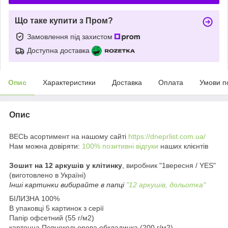
Що таке купити з Пром?
Замовлення під захистом
Доступна доставка
Опис
Характеристики
Доставка
Оплата
Умови п
Опис
ВЕСЬ асортимент на нашому сайті
https://dneprlist.com.ua/
Нам можна довіряти:
100% позитивні відгуки
наших клієнтів
Зошит на 12 аркушів у клітинку
,
виробник "1вересня / YES"
(виготовлено в Україні)
Інші картинки вибирайте в папці
"
12
аркушів,
до
льотка
"
БІЛИЗНА 100%
В упаковці 5 картинок з серії
Папір офсетний (55 г/м2)
картонна Повнокольорова обкладинка (200 г/м2)