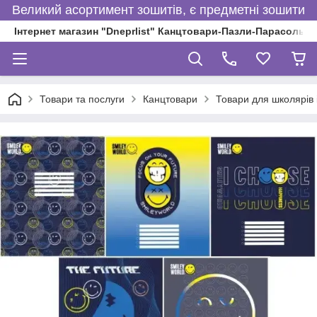
Великий асортимент зошитів, є предметні зошити
Інтернет магазин "Dneprlist" Канцтовари-Пазли-Парасольки
Товари та послуги
Канцтовари
Товари для школярів і