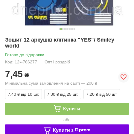
Зошит 12 аркушів клітинка "YES"/ Smiley
world
Готово до відправки
Код: 12к-766277
Опт і роздріб
7,45
₴
Мінімальна сума замовлення на сайті — 200 ₴
7,40 ₴
від 10 шт.
7,30 ₴
від 25 шт.
7,20 ₴
від 50 шт.
Купити
або
Купити з