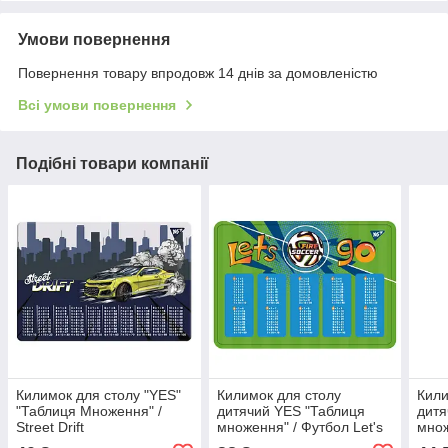
Умови повернення
Повернення товару впродовж 14 днів за домовленістю
Всі умови повернення
Подібні товари компанії
Килимок для столу "YES"
Килимок для столу
Кили
"Таблиця Множення" /
дитячий YES "Таблиця
дитя
Street Drift
множення" / Футбол Let's
множ
GO