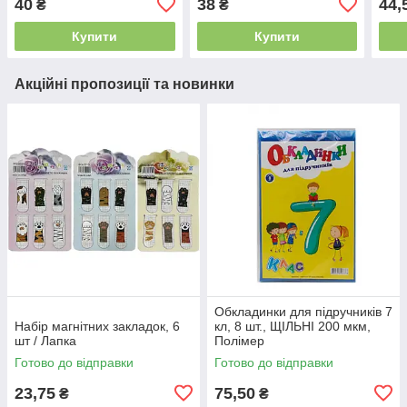
40
38
44,
₴
₴
Купити
Купити
Акційні пропозиції та новинки
Обкладинки для підручників 7
Набір магнітних закладок, 6
кл, 8 шт., ЩІЛЬНІ 200 мкм,
шт / Лапка
Полімер
Готово до відправки
Готово до відправки
23,75
75,50
₴
₴