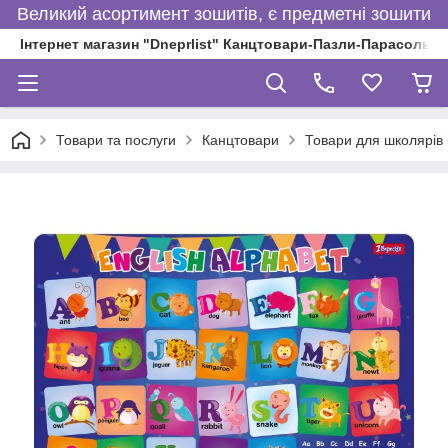
Великий асортимент зошитів, є предметні зошити
Інтернет магазин "Dneprlist" Канцтовари-Пазли-Парасольки
Товари та послуги
Канцтовари
Товари для школярів і