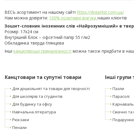
ВЕСЬ асортимент на нашому сайті
https://dneprlist.com.ua/
Нам можна довіряти:
100% позитивні відгуки
наших клієнтів
Зошит-словник іноземних слів «Найрозумніший» в твер
Розмір: 17х24 см
Внутрішній блок – офсетний папір 55 г/м2
Обкладинка тверда ґлянцева
Інші
канцелярські приналежності
можна також придбати в наш
Канцтовари та супутні товари
Інші групи 
Для дошкільнят та товари для творчості
Пазли
Для школярів та студентів
Парасолі
Для будинку та офісу
Карнаваль
Навчальна література
Смачно та 
Рюкзаки
Подарунки
Пенали