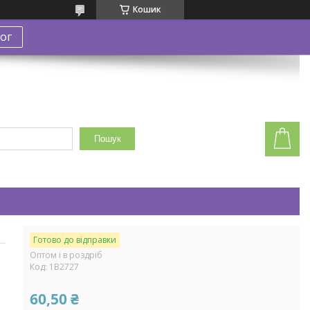
Кошик
ог
Пошук
Готово до відправки
Оптом і в роздріб
Код:
1В2727
60,50 ₴