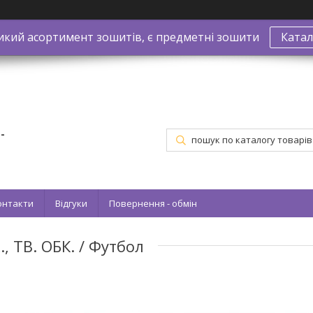
икий асортимент зошитів, є предметні зошити
Катал
-
онтакти
Відгуки
Повернення - обмін
, ТВ. ОБК. / Футбол