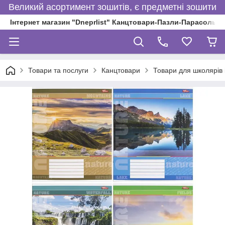
Великий асортимент зошитів, є предметні зошити
Інтернет магазин "Dneprlist" Канцтовари-Пазли-Парасольки
Товари та послуги
Канцтовари
Товари для школярів і