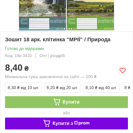
Зошит 18 арк. клітинка "МРІЇ" / Природа
Готово до відправки
Код: 18к-3432
Опт і роздріб
8,40
₴
Мінімальна сума замовлення на сайті — 200 ₴
8,30 ₴
від 10 шт.
8,20 ₴
від 20 шт.
8,10 ₴
від 40 шт.
8 ₴
Купити
або
Купити з