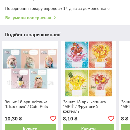
Повернення товару впродовж 14 днів за домовленістю
Всі умови повернення
Подібні товари компанії
Зошит 18 арк. клітинка
Зошит 18 арк. клітинка
Зоши
"Школярик" / Cute Pets
"МРІЇ" / Фруктовий
"МРІ
коктейль
10,30
8,10
8
₴
₴
₴
Купити
Купити