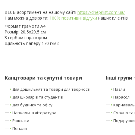
ВЕСЬ асортимент на нашому сайті
https://dneprlist.com.ua/
Нам можна довіряти:
100% позитивні відгуки
наших клієнтів
Формат грамоти А4
Розмір: 20,5х29,5 см
З гербом і прапором
Щільність паперу 170 г/м2
Канцтовари та супутні товари
Інші групи 
Для дошкільнят та товари для творчості
Пазли
Для школярів та студентів
Парасолі
Для будинку та офісу
Карнаваль
Навчальна література
Смачно та 
Рюкзаки
Подарунки
Пенали