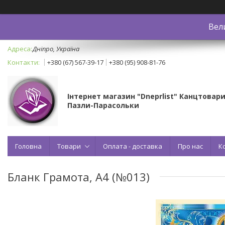
Вел
Дніпро, Україна
+380 (67) 567-39-17
+380 (95) 908-81-76
Інтернет магазин "Dneprlist" Канцтовари
Пазли-Парасольки
Головна
Товари
Оплата - доставка
Про нас
К
Бланк Грамота, А4 (№013)