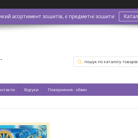
икий асортимент зошитів, є предметні зошити
Катал
-
онтакти
Відгуки
Повернення - обмін