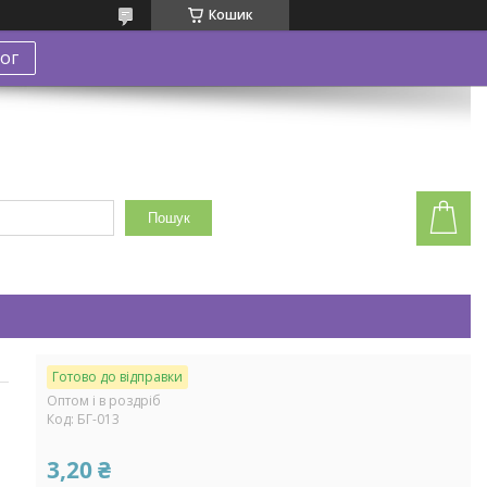
Кошик
ог
Пошук
Готово до відправки
Оптом і в роздріб
Код:
БГ-013
3,20 ₴