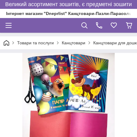
Великий асортимент зошитів, є предметні зошити
Інтернет магазин "Dneprlist" Канцтовари-Пазли-Парасольки
Товари та послуги
Канцтовари
Канцтовари для дошкі