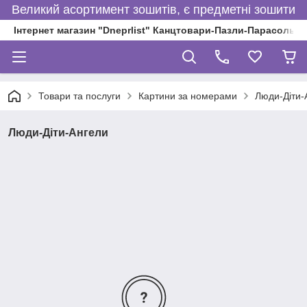
Великий асортимент зошитів, є предметні зошити
Інтернет магазин "Dneprlist" Канцтовари-Пазли-Парасольки
Товари та послуги
Картини за номерами
Люди-Діти-
Люди-Діти-Ангели