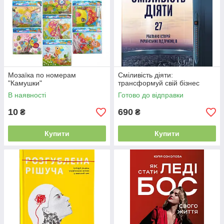
Мозаїка по номерам
Сміливість діяти:
"Камушки"
трансформуй свій бізнес
В наявності
Готово до відправки
10
690
₴
₴
Купити
Купити