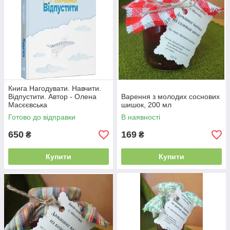
Книга Нагодувати. Навчити.
Відпустити. Автор - Олена
Варення з молодих соснових
Масєєвська
шишок, 200 мл
Готово до відправки
В наявності
650
169
₴
₴
Купити
Купити