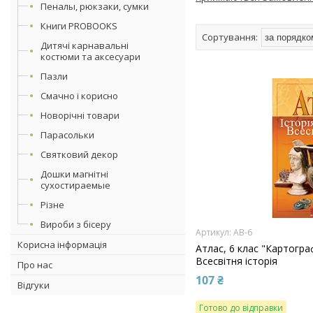
Пеналы, рюкзаки, сумки
Книги PROBOOKS
Дитячі карнавальні
костюми та аксесуари
Пазли
Смачно і корисно
Новорічні товари
Парасольки
Святковий декор
Дошки магнітні
сухостираемые
Різне
Вироби з бісеру
АВ-6
Корисна інформація
Атлас, 6 клас "Картограф
Всесвітня історія
Про нас
107 ₴
Відгуки
Готово до відправки