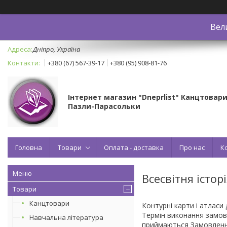
Вел
Дніпро, Україна
+380 (67) 567-39-17
+380 (95) 908-81-76
Інтернет магазин "Dneprlist" Канцтовари
Пазли-Парасольки
Головна
Товари
Оплата - доставка
Про нас
К
Всесвітня істор
Товари
Канцтовари
Контурні карти і атласи 
Термін виконання замов
Навчальна література
приймаються Замовлення