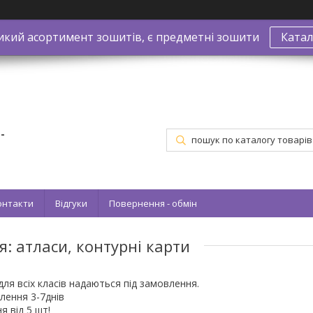
икий асортимент зошитів, є предметні зошити
Катал
-
онтакти
Відгуки
Повернення - обмін
ія: атласи, контурні карти
для всіх класів надаються під замовлення.
лення 3-7днів
 від 5 шт!