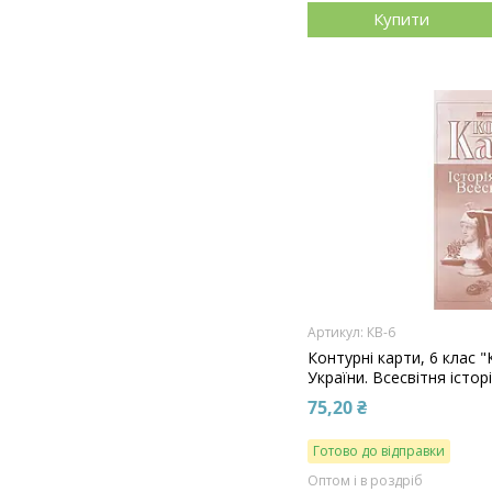
Купити
КВ-6
Контурні карти, 6 клас 
України. Всесвітня істор
75,20 ₴
Готово до відправки
Оптом і в роздріб