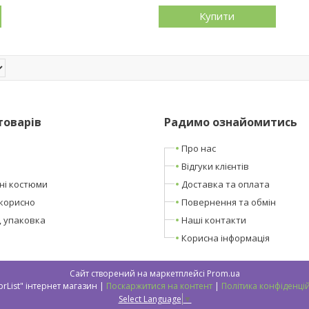
Купити
товарів
Радимо ознайомитись
Про нас
Відгуки клієнтів
ні костюми
Доставка та оплата
корисно
Повернення та обмін
, упаковка
Наші контакти
Корисна інформація
Сайт створений на маркетплейсі
Prom.ua
"DneprList" інтернет магазин |
Поскаржитися на контент
|
Політика конфіденцій
Select Language
▼