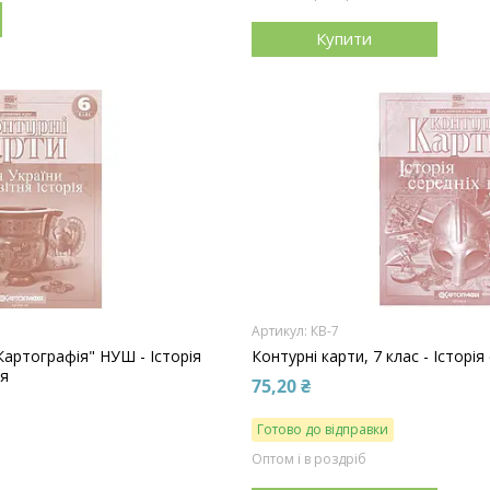
Купити
КВ-7
"Картографія" НУШ - Історія
Контурні карти, 7 клас - Історія 
ія
75,20 ₴
Готово до відправки
Оптом і в роздріб